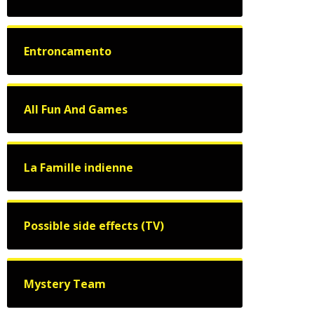
Entroncamento
All Fun And Games
La Famille indienne
Possible side effects (TV)
Mystery Team