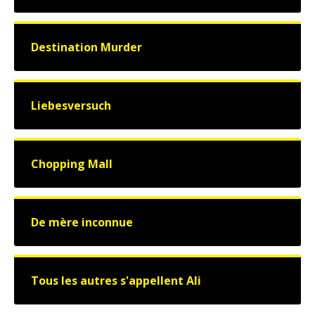
Destination Murder
Liebesversuch
Chopping Mall
De mère inconnue
Tous les autres s'appellent Ali