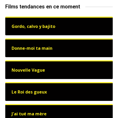
Films tendances en ce moment
Gordo, calvo y bajito
Donne-moi ta main
Nouvelle Vague
Le Roi des gueux
J'ai tué ma mère