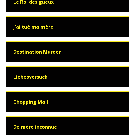
Le Roi des gueux
J'ai tué ma mère
Destination Murder
Liebesversuch
Chopping Mall
De mère inconnue