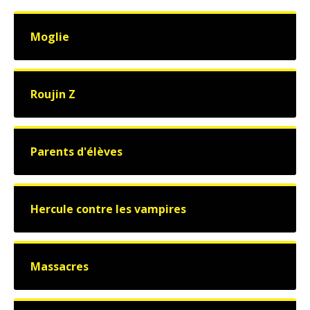
Moglie
Roujin Z
Parents d'élèves
Hercule contre les vampires
Massacres