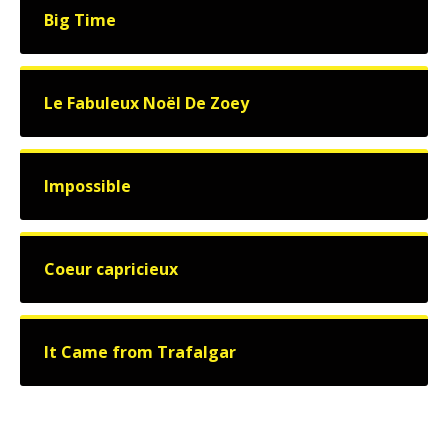
Big Time
Le Fabuleux Noël De Zoey
Impossible
Coeur capricieux
It Came from Trafalgar