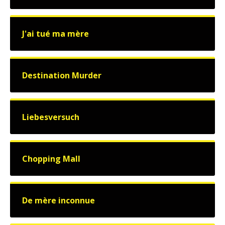
J'ai tué ma mère
Destination Murder
Liebesversuch
Chopping Mall
De mère inconnue