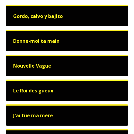
Gordo, calvo y bajito
Donne-moi ta main
Nouvelle Vague
Le Roi des gueux
J'ai tué ma mère