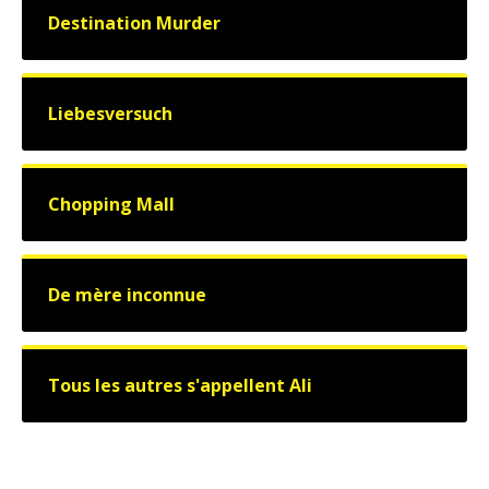
Destination Murder
Liebesversuch
Chopping Mall
De mère inconnue
Tous les autres s'appellent Ali