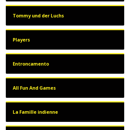
Tommy und der Luchs
Players
Entroncamento
All Fun And Games
La Famille indienne