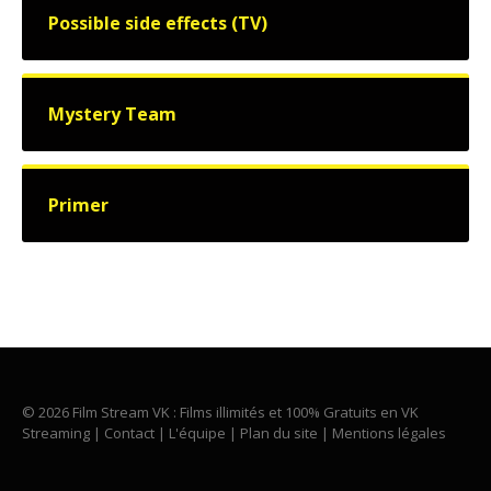
Possible side effects (TV)
Mystery Team
Primer
© 2026 Film Stream VK : Films illimités et 100% Gratuits en VK
Streaming |
Contact
|
L'équipe
|
Plan du site
|
Mentions légales