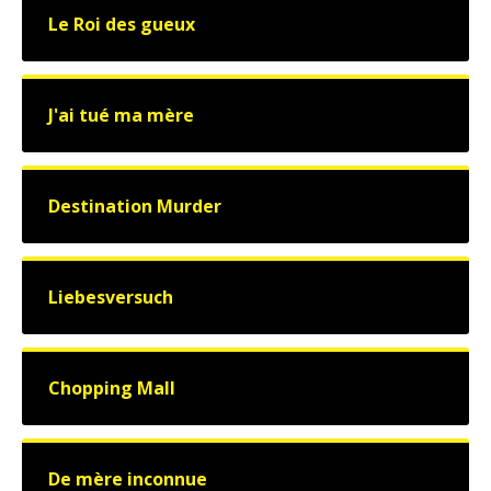
Le Roi des gueux
J'ai tué ma mère
Destination Murder
Liebesversuch
Chopping Mall
De mère inconnue