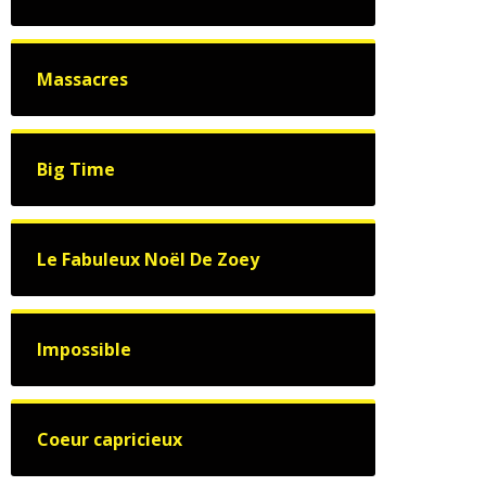
Massacres
Big Time
Le Fabuleux Noël De Zoey
Impossible
Coeur capricieux