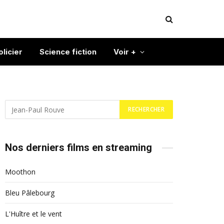
olicier
Science fiction
Voir +
Nos derniers films en streaming
Moothon
Bleu Pâlebourg
L'Huître et le vent