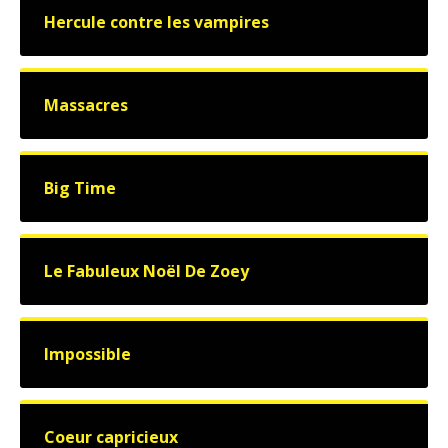
Hercule contre les vampires
Massacres
Big Time
Le Fabuleux Noël De Zoey
Impossible
Coeur capricieux