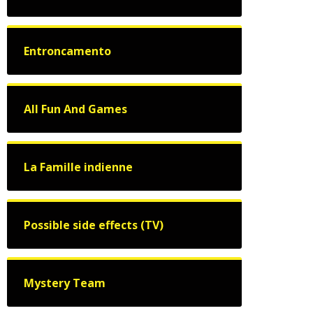
Entroncamento
All Fun And Games
La Famille indienne
Possible side effects (TV)
Mystery Team