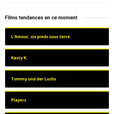
Films tendances en ce moment
L'Amour, six pieds sous terre
Kasty K.
Tommy und der Luchs
Players