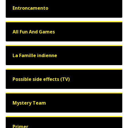
Entroncamento
All Fun And Games
La Famille indienne
Possible side effects (TV)
Mystery Team
Primer