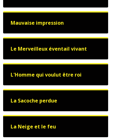
Mauvaise impression
Le Merveilleux éventail vivant
L'Homme qui voulut être roi
La Sacoche perdue
La Neige et le feu