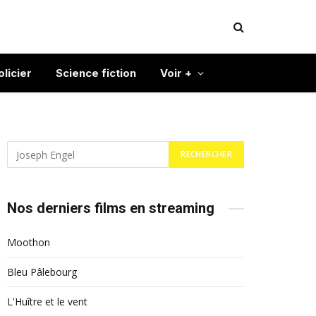
olicier
Science fiction
Voir +
Nos derniers films en streaming
Moothon
Bleu Pâlebourg
L'Huître et le vent