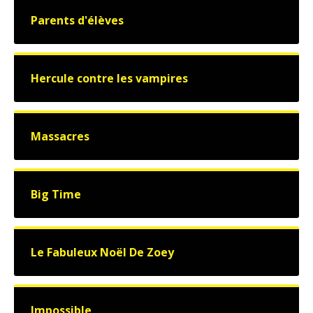
Parents d'élèves
Hercule contre les vampires
Massacres
Big Time
Le Fabuleux Noël De Zoey
Impossible