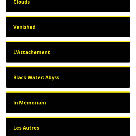
Clouds
Vanished
L’Attachement
Black Water: Abyss
In Memoriam
Les Autres