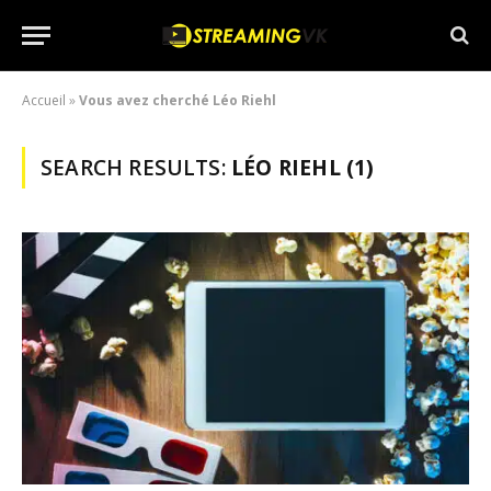
Accueil
»
Vous avez cherché Léo Riehl
SEARCH RESULTS:
LÉO RIEHL (1)