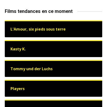
Films tendances en ce moment
L'Amour, six pieds sous terre
Kasty K.
Tommy und der Luchs
Players