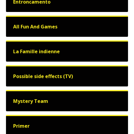
Entroncamento
All Fun And Games
La Famille indienne
Possible side effects (TV)
Mystery Team
Primer