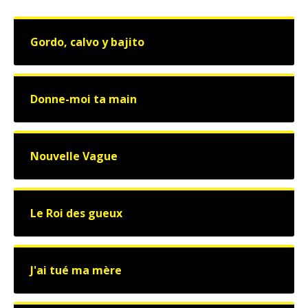
Gordo, calvo y bajito
Donne-moi ta main
Nouvelle Vague
Le Roi des gueux
J'ai tué ma mère