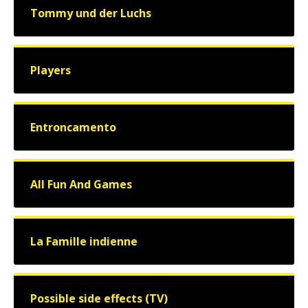
Tommy und der Luchs
Players
Entroncamento
All Fun And Games
La Famille indienne
Possible side effects (TV)