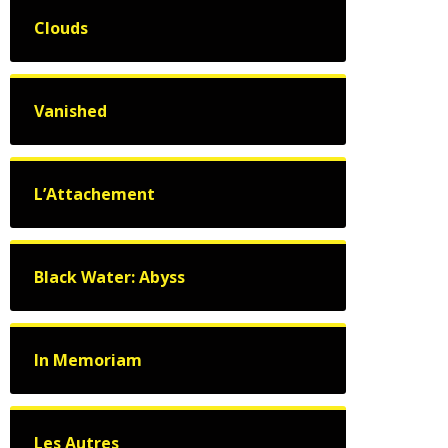
Clouds
Vanished
L’Attachement
Black Water: Abyss
In Memoriam
Les Autres