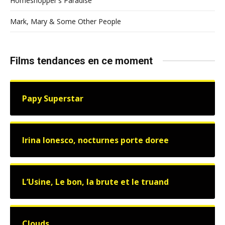
Homeshopper's Paradise
Mark, Mary & Some Other People
Films tendances en ce moment
Papy Superstar
Irina Ionesco, nocturnes porte doree
L’Usine, Le bon, la brute et le truand
Clouds