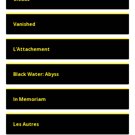
Vanished
L’Attachement
Black Water: Abyss
In Memoriam
Les Autres