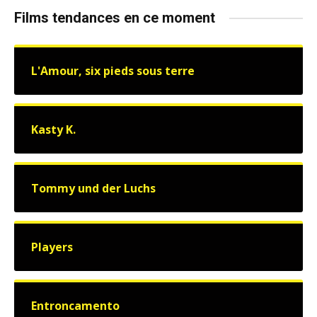
Films tendances en ce moment
L'Amour, six pieds sous terre
Kasty K.
Tommy und der Luchs
Players
Entroncamento