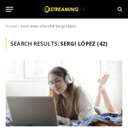
Accueil
»
Vous avez cherché Sergi López
SEARCH RESULTS:
SERGI LÓPEZ (42)