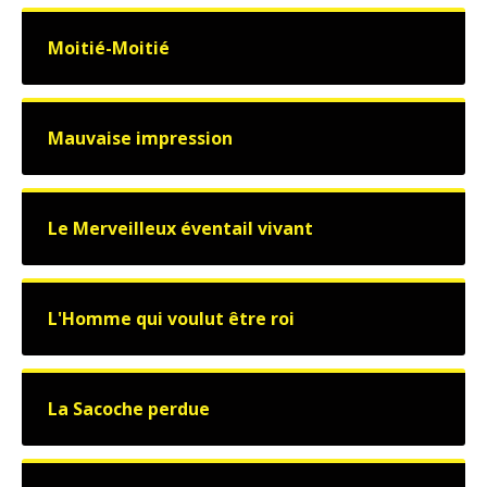
Moitié-Moitié
Mauvaise impression
Le Merveilleux éventail vivant
L'Homme qui voulut être roi
La Sacoche perdue