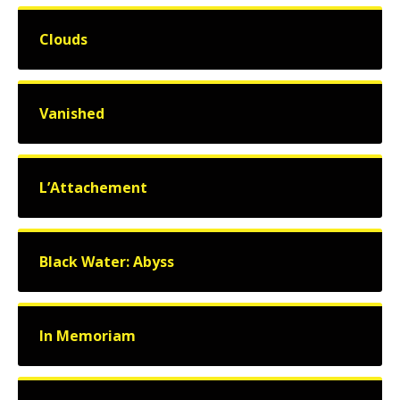
Clouds
Vanished
L’Attachement
Black Water: Abyss
In Memoriam