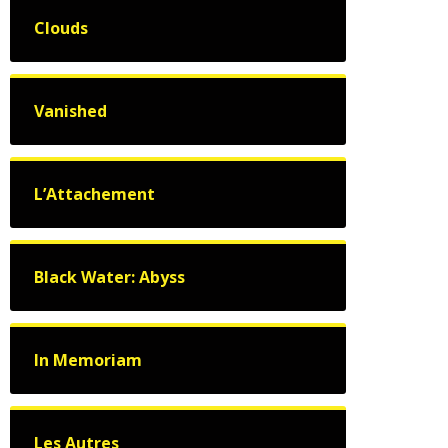
Clouds
Vanished
L’Attachement
Black Water: Abyss
In Memoriam
Les Autres