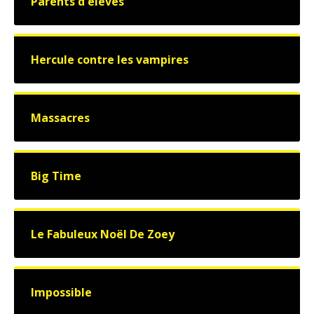
Parents d'élèves
Hercule contre les vampires
Massacres
Big Time
Le Fabuleux Noël De Zoey
Impossible