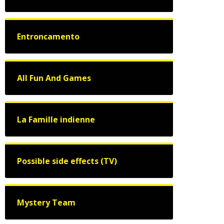
Entroncamento
All Fun And Games
La Famille indienne
Possible side effects (TV)
Mystery Team