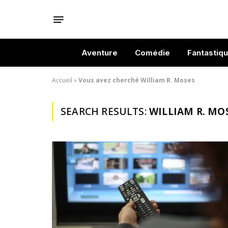
Aventure
Comédie
Fantastiq
Accueil
»
Vous avez cherché William R. Moses
SEARCH RESULTS:
WILLIAM R. MOS