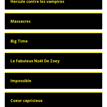
Hercule contre les vampires
Massacres
Big Time
Le Fabuleux Noël De Zoey
Impossible
Coeur capricieux