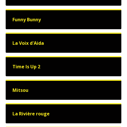
Funny Bunny
La Voix d'Aida
Time Is Up 2
Mitsou
La Rivière rouge