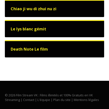
Chiao ji wu di zhui nu zi
Le lys blanc gémit
Death Note Le film
© 2026 Film Stream VK : Films illimités et 100% Gratuits en VK
Streaming |
Contact
|
L'équipe
|
Plan du site
|
Mentions légales