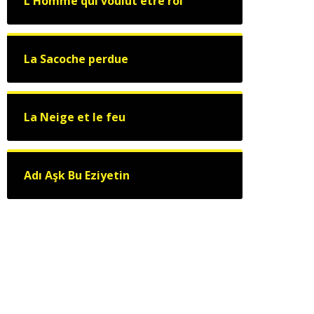
L'Homme qui voulut être roi
La Sacoche perdue
La Neige et le feu
Adı Aşk Bu Eziyetin