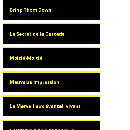
Bring Them Down
Le Secret de la Cascade
Moitié-Moitié
Mauvaise impression
Le Merveilleux éventail vivant