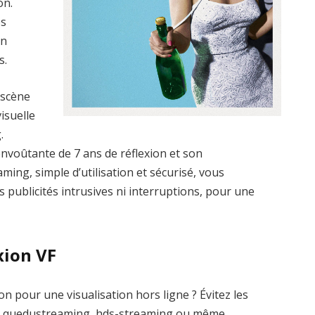
on.
es
un
s.
 scène
visuelle
.
nvoûtante de 7 ans de réflexion et son
ming, simple d’utilisation et sécurisé, vous
s publicités intrusives ni interruptions, pour une
xion VF
on pour une visualisation hors ligne ? Évitez les
me quedustreaming, hds-streaming ou même