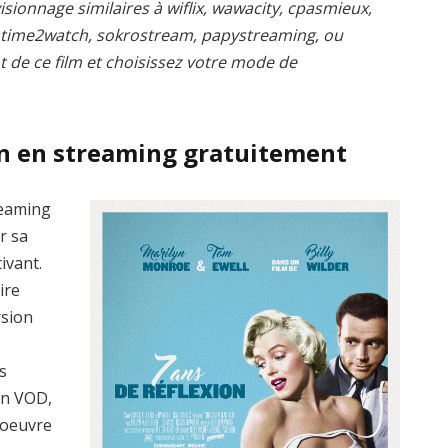
isionnage similaires à wiflix, wawacity, cpasmieux,
, time2watch, sokrostream, papystreaming, ou
t de ce film et choisissez votre mode de
on en streaming gratuitement
reaming
r sa
ivant.
ire
rsion
s
en VOD,
’oeuvre