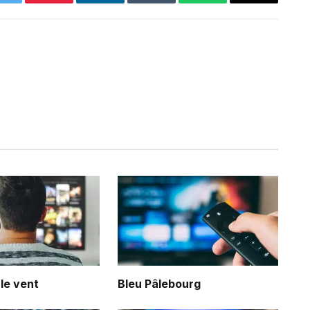
Twitter
Pinterest
LinkedIn
Tumblr
WhatsApp
Email
 le vent
Bleu Pâlebourg