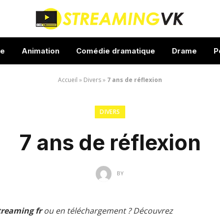
ue
Animation
Comédie dramatique
Drame
P
Accueil
»
Divers
»
7 ans de réflexion
DIVERS
7 ans de réflexion
BY
treaming fr
ou en téléchargement ? Découvrez