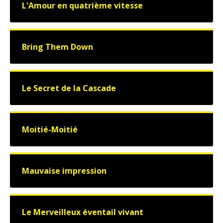
L'Amour en quatrième vitesse
Bring Them Down
Le Secret de la Cascade
Moitié-Moitié
Mauvaise impression
Le Merveilleux éventail vivant