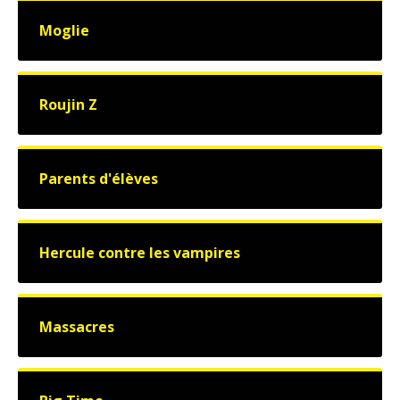
Moglie
Roujin Z
Parents d'élèves
Hercule contre les vampires
Massacres