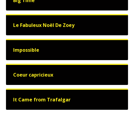
Big Time
Le Fabuleux Noël De Zoey
Impossible
Coeur capricieux
It Came from Trafalgar