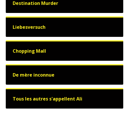
Destination Murder
Liebesversuch
Chopping Mall
De mère inconnue
Tous les autres s'appellent Ali