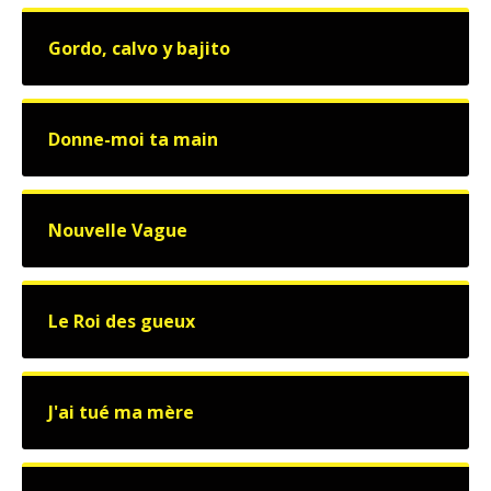
Gordo, calvo y bajito
Donne-moi ta main
Nouvelle Vague
Le Roi des gueux
J'ai tué ma mère