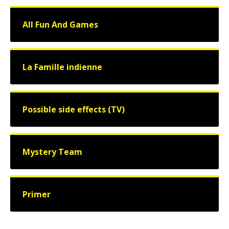
All Fun And Games
La Famille indienne
Possible side effects (TV)
Mystery Team
Primer