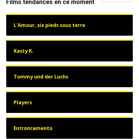
Films tendances en ce moment
L'Amour, six pieds sous terre
Kasty K.
Tommy und der Luchs
Players
Entroncamento