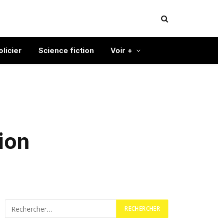
olicier
Science fiction
Voir +
ion