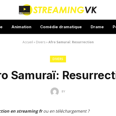
ue
Animation
Comédie dramatique
Drame
P
Accueil
»
Divers
»
Afro Samuraï: Resurrection
DIVERS
ro Samuraï: Resurrect
BY
tion en streaming fr
ou en téléchargement ?