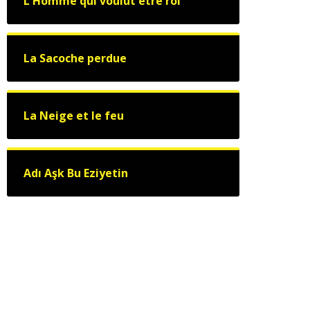
L'Homme qui voulut être roi
La Sacoche perdue
La Neige et le feu
Adı Aşk Bu Eziyetin