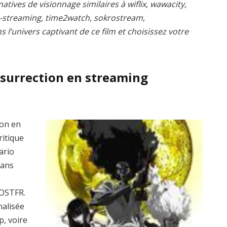
atives de visionnage similaires à wiflix, wawacity,
s-streaming, time2watch, sokrostream,
l’univers captivant de ce film et choisissez votre
esurrection en streaming
ion en
ritique
ario
dans
VOSTFR.
nalisée
p, voire