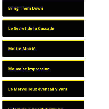
Bring Them Down
Le Secret de la Cascade
Moitié-Moitié
Mauvaise impression
Le Merveilleux éventail vivant