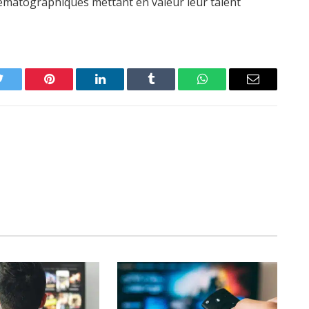
nématographiques mettant en valeur leur talent
Twitter
Pinterest
LinkedIn
Tumblr
WhatsApp
Email