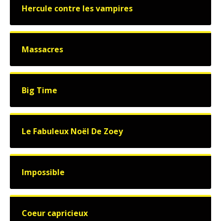
Hercule contre les vampires
Massacres
Big Time
Le Fabuleux Noël De Zoey
Impossible
Coeur capricieux