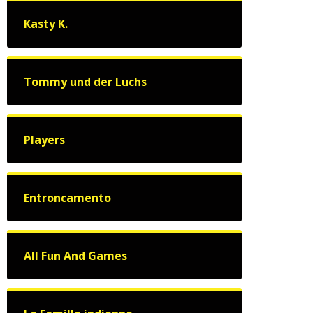
Kasty K.
Tommy und der Luchs
Players
Entroncamento
All Fun And Games