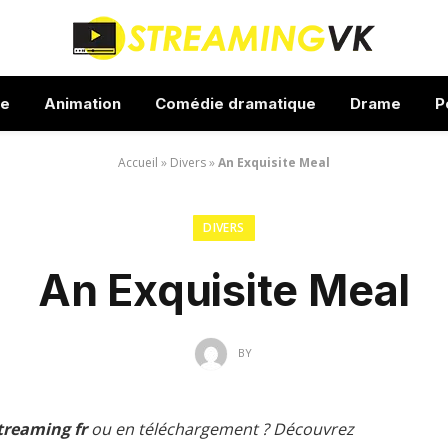
ue
Animation
Comédie dramatique
Drame
P
Accueil
»
Divers
»
An Exquisite Meal
DIVERS
An Exquisite Meal
BY
treaming fr
ou en téléchargement ? Découvrez