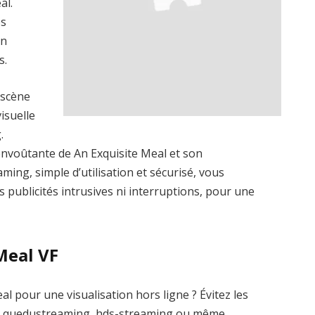
al.
es
un
s.
 scène
visuelle
.
nvoûtante de An Exquisite Meal et son
ming, simple d’utilisation et sécurisé, vous
s publicités intrusives ni interruptions, pour une
Meal VF
l pour une visualisation hors ligne ? Évitez les
me quedustreaming, hds-streaming ou même