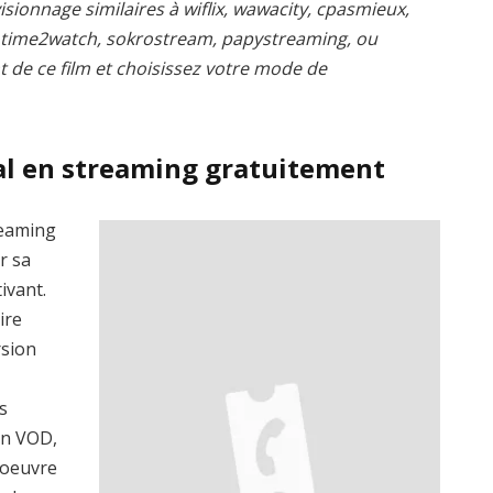
isionnage similaires à wiflix, wawacity, cpasmieux,
, time2watch, sokrostream, papystreaming, ou
t de ce film et choisissez votre mode de
al en streaming gratuitement
reaming
r sa
ivant.
ire
rsion
s
en VOD,
’oeuvre