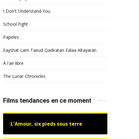
I Don't Understand You
School Fight
Papeles
Eayshat Lam Taeud Qadiratan Ealaa Altayaran
À l'air libre
The Lunar Chronicles
Films tendances en ce moment
L'Amour, six pieds sous terre