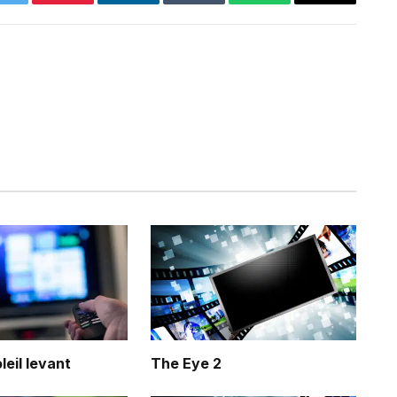
Twitter
Pinterest
LinkedIn
Tumblr
WhatsApp
Email
leil levant
The Eye 2