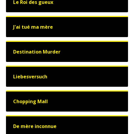
Le Roi des gueux
J'ai tué ma mère
Destination Murder
Liebesversuch
Chopping Mall
De mère inconnue