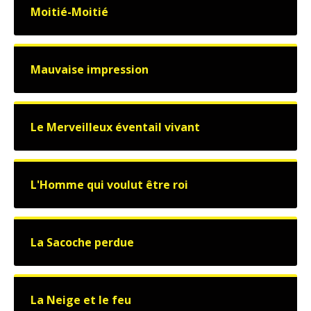
Moitié-Moitié
Mauvaise impression
Le Merveilleux éventail vivant
L'Homme qui voulut être roi
La Sacoche perdue
La Neige et le feu