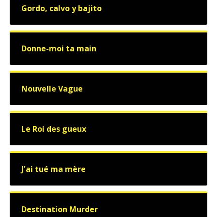
Gordo, calvo y bajito
Donne-moi ta main
Nouvelle Vague
Le Roi des gueux
J'ai tué ma mère
Destination Murder