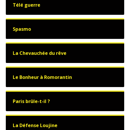
Télé guerre
Spasmo
La Chevauchée du rêve
Le Bonheur à Romorantin
Paris brûle-t-il ?
La Défense Loujine