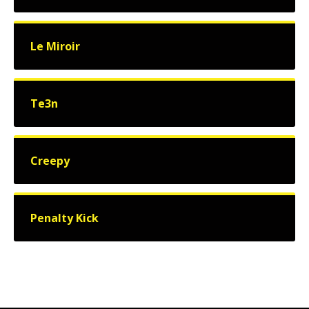
Le Miroir
Te3n
Creepy
Penalty Kick