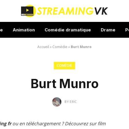
ue
Animation
Comédie dramatique
Drame
P
Accueil
»
Comédie
»
Burt Munro
COMÉDIE
Burt Munro
BY
ERIC
ng fr
ou en téléchargement ? Découvrez sur film