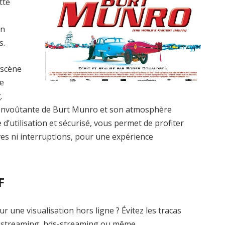
tte
un
s.
 scène
le
.
 envoûtante de Burt Munro et son atmosphère
 d’utilisation et sécurisé, vous permet de profiter
ives ni interruptions, pour une expérience
F
une visualisation hors ligne ? Évitez les tracas
ustreaming, hds-streaming ou même