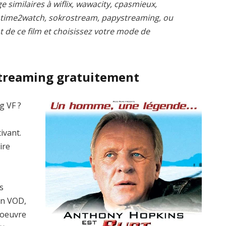
e similaires à wiflix, wawacity, cpasmieux,
, time2watch, sokrostream, papystreaming, ou
t de ce film et choisissez votre mode de
treaming gratuitement
g VF ?
ivant.
ire
s
en VOD,
’oeuvre