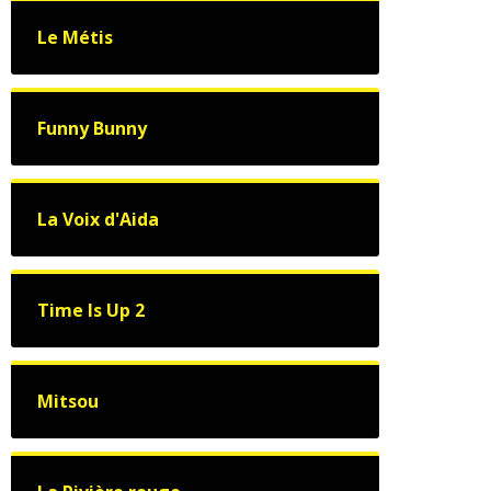
Le Métis
Funny Bunny
La Voix d'Aida
Time Is Up 2
Mitsou