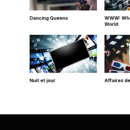
Dancing Queens
WWW: What
World
Nuit et jour
Affaires 