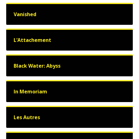
Vanished
L’Attachement
Black Water: Abyss
In Memoriam
Les Autres