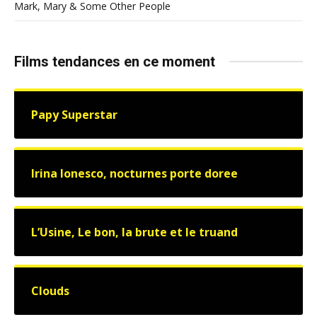
Mark, Mary & Some Other People
Films tendances en ce moment
Papy Superstar
Irina Ionesco, nocturnes porte doree
L’Usine, Le bon, la brute et le truand
Clouds