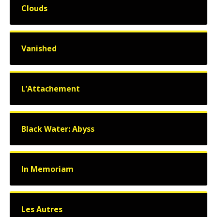
Clouds
Vanished
L’Attachement
Black Water: Abyss
In Memoriam
Les Autres