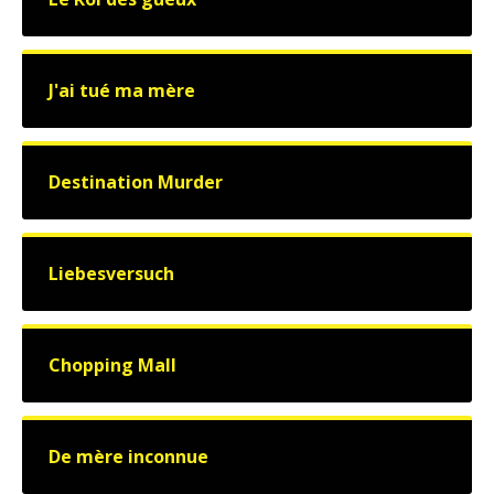
J'ai tué ma mère
Destination Murder
Liebesversuch
Chopping Mall
De mère inconnue