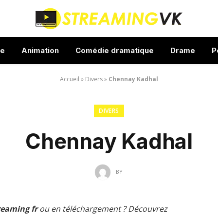
ue
Animation
Comédie dramatique
Drame
P
Accueil
»
Divers
»
Chennay Kadhal
DIVERS
Chennay Kadhal
BY
eaming fr
ou en téléchargement ? Découvrez