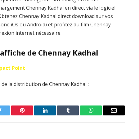
hargement Chennay Kadhal en direct via le logiciel
k. Obtenez Chennay Kadhal direct download sur vos
hone iOs ou Android) et profitez du film Chennay
nexion internet nécessaire.
l’affiche de Chennay Kadhal
pact Point
de la distribution de Chennay Kadhal :
Twitter
Pinterest
LinkedIn
Tumblr
WhatsApp
Email