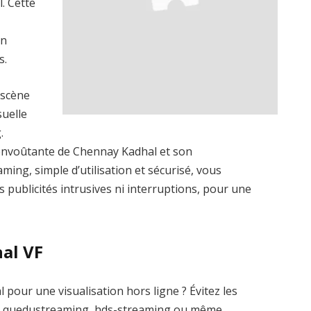
. Cette
un
s.
 scène
suelle
.
envoûtante de Chennay Kadhal et son
ming, simple d’utilisation et sécurisé, vous
s publicités intrusives ni interruptions, pour une
al VF
pour une visualisation hors ligne ? Évitez les
me quedustreaming, hds-streaming ou même