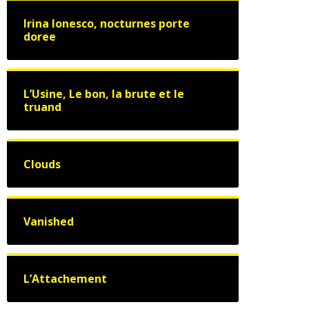
Irina Ionesco, nocturnes porte
doree
L’Usine, Le bon, la brute et le
truand
Clouds
Vanished
L’Attachement