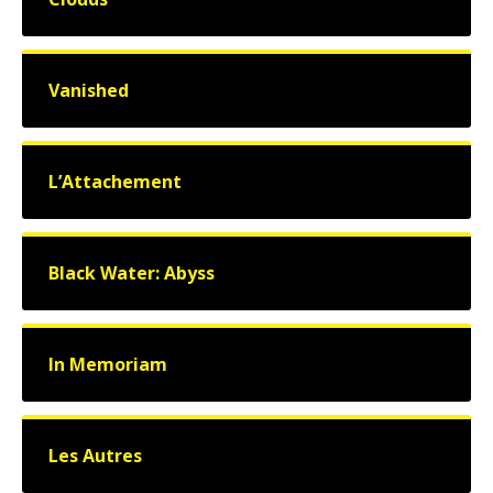
Vanished
L’Attachement
Black Water: Abyss
In Memoriam
Les Autres