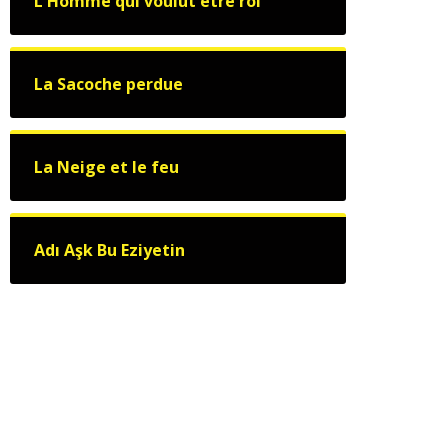
L'Homme qui voulut être roi
La Sacoche perdue
La Neige et le feu
Adı Aşk Bu Eziyetin