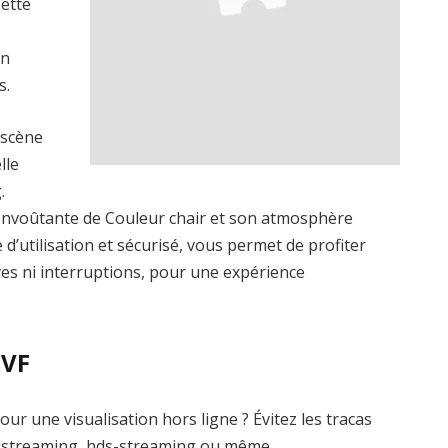
Cette
un
s.
 scène
lle
.
envoûtante de Couleur chair et son atmosphère
 d’utilisation et sécurisé, vous permet de profiter
ives ni interruptions, pour une expérience
 VF
ur une visualisation hors ligne ? Évitez les tracas
ustreaming, hds-streaming ou même