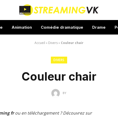
ue
Animation
Comédie dramatique
Drame
P
Accueil
»
Divers
»
Couleur chair
DIVERS
Couleur chair
BY
ming fr
ou en téléchargement ? Découvrez sur