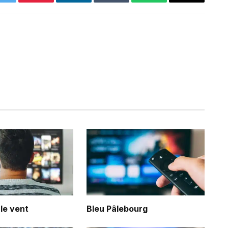
Twitter
Pinterest
LinkedIn
Tumblr
WhatsApp
Email
 le vent
Bleu Pâlebourg