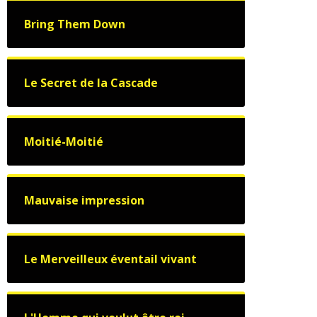
Bring Them Down
Le Secret de la Cascade
Moitié-Moitié
Mauvaise impression
Le Merveilleux éventail vivant