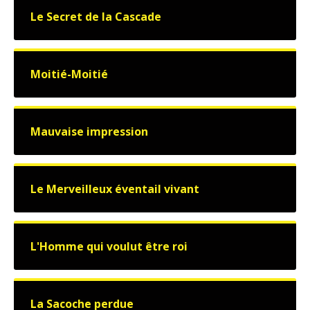
Le Secret de la Cascade
Moitié-Moitié
Mauvaise impression
Le Merveilleux éventail vivant
L'Homme qui voulut être roi
La Sacoche perdue