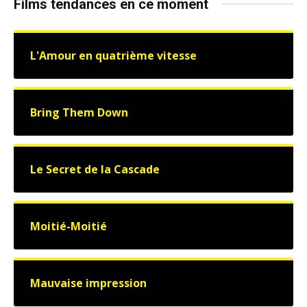
Films tendances en ce moment
L'Amour en quatrième vitesse
Bring Them Down
Le Secret de la Cascade
Moitié-Moitié
Mauvaise impression