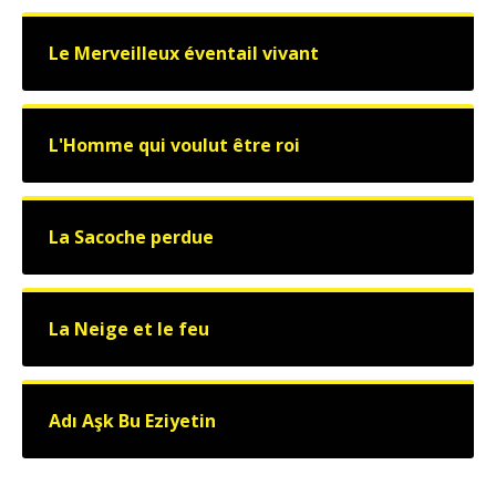
Le Merveilleux éventail vivant
L'Homme qui voulut être roi
La Sacoche perdue
La Neige et le feu
Adı Aşk Bu Eziyetin